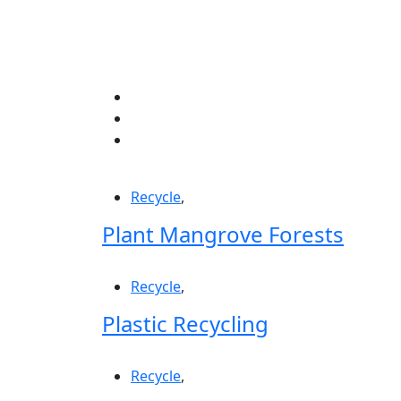
Recycle
,
Plant Mangrove Forests
Recycle
,
Plastic Recycling
Recycle
,