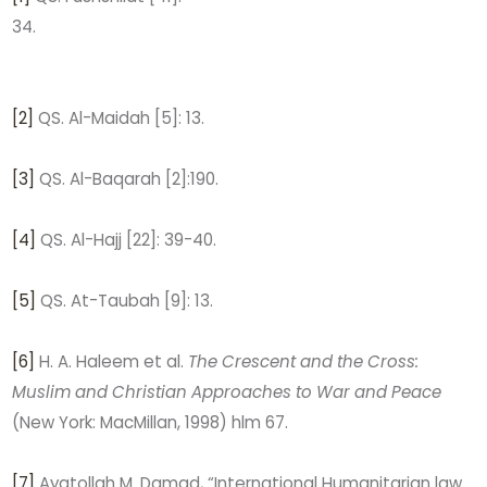
34.
[2]
QS. Al-Maidah [5]: 13.
[3]
QS. Al-Baqarah [2]:190.
[4]
QS. Al-Hajj [22]: 39-40.
[5]
QS. At-Taubah [9]: 13.
[6]
H. A. Haleem et al.
The Crescent and the Cross:
Muslim and Christian Approaches to War and Peace
(New York: MacMillan, 1998) hlm 67.
[7]
Ayatollah M. Damad, “International Humanitarian law