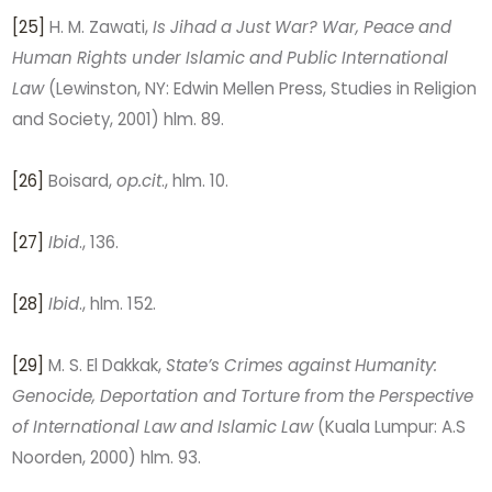
[25]
H. M. Zawati,
Is Jihad a Just War? War, Peace and
Human Rights under Islamic and Public International
Law
(Lewinston, NY: Edwin Mellen Press, Studies in Religion
and Society, 2001) hlm. 89.
[26]
Boisard,
op.cit
., hlm. 10.
[27]
Ibid
., 136.
[28]
Ibid
., hlm. 152.
[29]
M. S. El Dakkak,
State’s Crimes against Humanity:
Genocide, Deportation and Torture from the Perspective
of International Law and Islamic Law
(Kuala Lumpur: A.S
Noorden, 2000) hlm. 93.