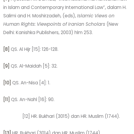
in Islam and Contemporary International Law”, dalam H.
Salimi and H. Moshirzadeh, (eds),
Islamic Views on
Human Rights: Viewpoints of Iranian Scholars
(New
Delhi: Kanishka Publishers, 2003) hlm 253.
[8]
QS. Al Hijr [15]: 126-128.
[9]
QS. Al-Maidah [5]: 32.
[10]
QS. An-Nisa [4]: 1.
[11]
QS. An-Nahl [16]: 90.
[12] HR. Bukhari (3015) dan HR. Muslim (1744).
[13]
HR. Bukhari (3014) dan HR. Muslim (1744).