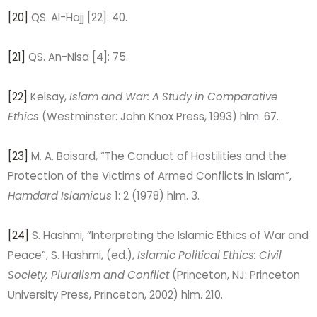
[20]
QS. Al-Hajj [22]: 40.
[21]
QS. An-Nisa [4]: 75.
[22]
Kelsay,
Islam and War: A Study in Comparative
Ethics
(Westminster: John Knox Press, 1993) hlm. 67.
[23]
M. A. Boisard, “The Conduct of Hostilities and the
Protection of the Victims of Armed Conflicts in Islam”,
Hamdard Islamicus
1: 2 (1978) hlm. 3.
[24]
S. Hashmi, “Interpreting the Islamic Ethics of War and
Peace”, S. Hashmi, (ed.),
Islamic Political Ethics: Civil
Society, Pluralism and Conflict
(Princeton, NJ: Princeton
University Press, Princeton, 2002) hlm. 210.