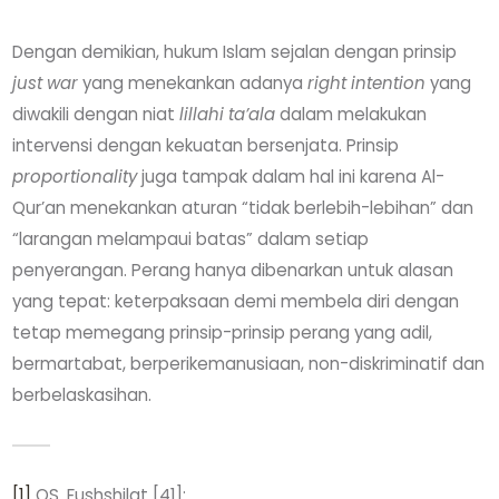
Dengan demikian, hukum Islam sejalan dengan prinsip
just war
yang menekankan adanya
right intention
yang
diwakili dengan niat
lillahi ta’ala
dalam melakukan
intervensi dengan kekuatan bersenjata. Prinsip
proportionality
juga tampak dalam hal ini karena Al-
Qur’an menekankan aturan “tidak berlebih-lebihan” dan
“larangan melampaui batas” dalam setiap
penyerangan. Perang hanya dibenarkan untuk alasan
yang tepat: keterpaksaan demi membela diri dengan
tetap memegang prinsip-prinsip perang yang adil,
bermartabat, berperikemanusiaan, non-diskriminatif dan
berbelaskasihan.
[1]
QS. Fushshilat [41]: