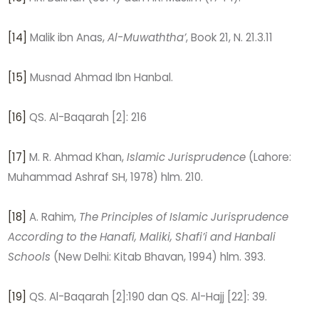
[14]
Malik ibn Anas,
Al-Muwaththa’
, Book 21, N. 21.3.11
[15]
Musnad Ahmad Ibn Hanbal.
[16]
QS. Al-Baqarah [2]: 216
[17]
M. R. Ahmad Khan,
Islamic Jurisprudence
(Lahore:
Muhammad Ashraf SH, 1978) hlm. 210.
[18]
A. Rahim,
The Principles of Islamic Jurisprudence
According to the Hanafi, Maliki, Shafi’i and Hanbali
Schools
(New Delhi: Kitab Bhavan, 1994) hlm. 393.
[19]
QS. Al-Baqarah [2]:190 dan QS. Al-Hajj [22]: 39.